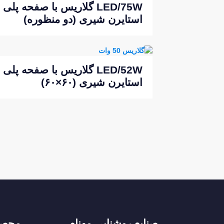
LED/75W گلاریس با صفحه پلی
استایرن شیری (دو منظوره)
LED/52W گلاریس با صفحه پلی
استایرن شیری (۶۰×۶۰)
صنایع روشنایی مهنام
محصو