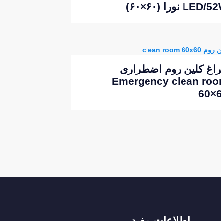
LED نورا (۶۰×۶۰)
اغ کلین روم اضطراری
Emergency clean ro
60×
اطلاعات مفید