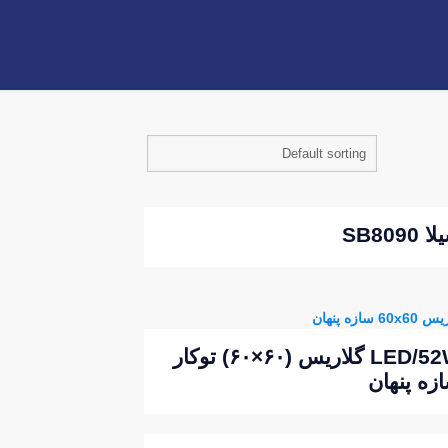
 SB8090
LED/52W گلاریس (۶۰×۶۰) توکار
زه پنهان