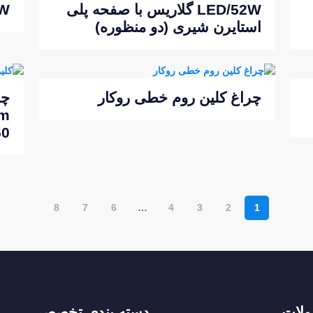
LED/52W گلاریس با صفحه پلی
/52W
استایرن شیری (دو منظوره)
چراغ کلین روم خطی روکار
چر
om
60
8
7
6
…
4
3
2
1
لات
دسته بندی تخصصی