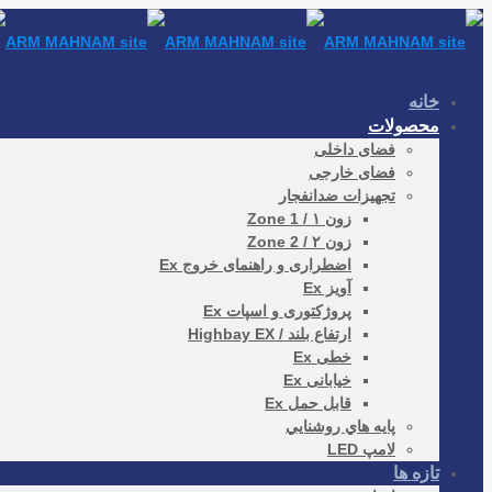
خانه
محصولات
فضای داخلی
فضای خارجی
تجهیزات ضدانفجار
زون ۱ / Zone 1
زون ۲ / Zone 2
اضطراری و راهنمای خروج Ex
آویز Ex
پروژکتوری و اسپات Ex
ارتفاع بلند / Highbay EX
خطی Ex
خیابانی Ex
قابل حمل Ex
پايه هاي روشنايي
لامپ LED
تازه ها