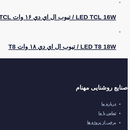
LED TCL 16W / تيوب ال اي دي ۱۶ وات TCL
LED T8 18W / تيوب ال اي دي ۱۸ وات T8
صنایع روشنایی مهنام
درباره ما
تماس با ما
برخی از پروژه ها