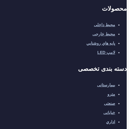
محصولات
محیط داخلی
محیط خارجی
پايه هاي روشنايي
لامپ LED
دسته بندی تخصصی
بیمارستانی
مترو
صنعتی
خیابانی
اداري