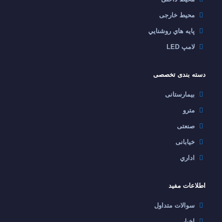
محیط خارجی
پايه هاي روشنايي
لامپ LED
دسته بندی تخصصی
بیمارستانی
مترو
صنعتی
خیابانی
اداري
اطلاعات مفید
سوالات متداول
اخبار