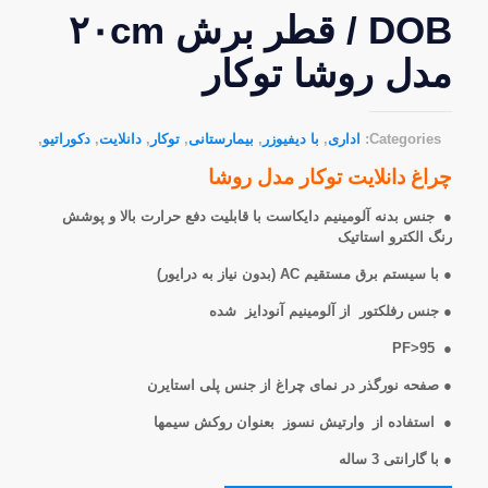
DOB / قطر برش ۲۰cm
مدل روشا توکار
Categories:
اداری
,
با دیفیوزر
,
بیمارستانی
,
توکار
,
دانلایت
,
دکوراتیو
,
چراغ دانلایت توکار مدل روشا
● جنس بدنه آلومینیم دایکاست با قابلیت دفع حرارت بالا و پوشش
رنگ الکترو استاتیک
● با سیستم برق مستقیم AC (بدون نیاز به درایور)
● جنس رفلکتور از آلومینیم آنودایز شده
● PF>95
● صفحه نورگذر در نمای چراغ از جنس پلی استایرن
● استفاده از وارتیش نسوز بعنوان روکش سیمها
● با گارانتی 3 ساله