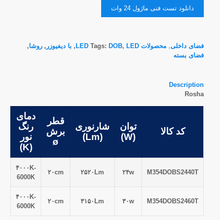
دانلود تست فنی ماژول 24 وات
فضای داخلی
,
محصولات LED
LED
,
DOB
Tags:
,
با ديفيوزر
,
روشا
,
فضای بسته
Description
Rosha
دمای
قطر
توان
شارنوری
رنگ
کد کالا
برش
(W)
(Lm)
نور
ø
(K)
۴۰۰۰K-
۲۰cm
۲۵۲۰Lm
۲۴w
M354DOBS2440T
6000K
۴۰۰۰K-
۲۰cm
۳۱۵۰Lm
۳۰w
M354DOBS2460T
6000K