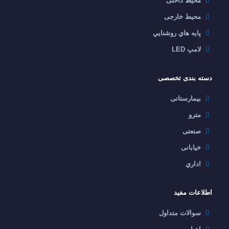
محیط داخلی
محیط خارجی
پايه هاي روشنايي
لامپ LED
دسته بندی تخصصی
بیمارستانی
مترو
صنعتی
خیابانی
اداري
اطلاعات مفید
سوالات متداول