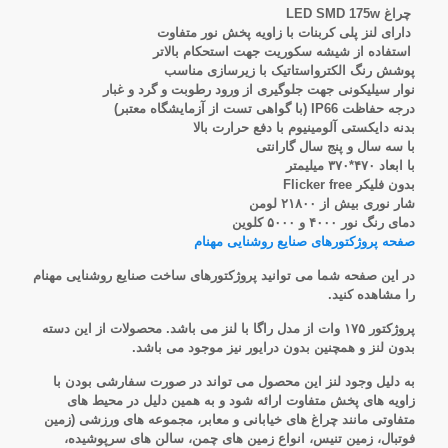
چراغ LED SMD 175w
دارای لنز پلی کربنات با زاویه پخش نور متفاوت
استفاده از شیشه سکوریت جهت استحکام بالاتر
پوشش رنگ الکترواستاتیک با زیرسازی مناسب
نوار سیلیکونی جهت جلوگیری از ورود رطوبت و گرد و غبار
درجه حفاظت IP66 (با گواهی تست از آزمایشگاه معتبر)
بدنه دایکستی آلومینیوم با دفع حرارت بالا
با سه سال و پنج سال گارانتی
با ابعاد ۴۷۰*۳۷۰ میلیمتر
بدون فلیکر Flicker free
شار نوری بیش از ۲۱۸۰۰ لومن
دمای رنگ نور ۴۰۰۰ و ۵۰۰۰ کلوین
صفحه پروژکتورهای صنایع روشنایی مهنام
در این صفحه شما می توانید پروژکتورهای ساخت صنایع روشنایی مهنام
را مشاهده کنید.
پروژکتور ۱۷۵ وات
از مدل راگا با لنز می باشد. محصولات از این دسته
بدون لنز و همچنین بدون درایور نیز موجود می باشد.
به دلیل وجود لنز این محصول می تواند در صورت سفارشی بودن با
زاویه های پخش متفاوت ارائه شود و به همین دلیل در محیط های
متفاوتی مانند چراغ های خیابانی و معابر، مجموعه های ورزشی (زمین
فوتبال، زمین تنیس، انواع زمین های چمن، سالن های سرپوشیده،