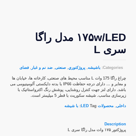
۱۷۵w/LED مدل راگا
سری L
Categories:
باشیشه
,
پروژکتوري
,
صنعتی
,
ضد نم و غبار
,
فضای
چراغ راگا 175 وات L مناسب محیط های صنعتی، کارخانه ها، خیابان ها
و معابر و … دارای درجه حفاظت IP66 با بدنه دایکستی آلومینیومی می
باشد. دارای لنز جهت کنترل روشنایی، پوشش رنگ اکترواستاتیک با
زیرسازی مناسب. شیشه سکوریت با قطر 5 میلیمتر است.
داخلی
,
محصولات LED
Tag:
با شیشه
Description
پروژکتور ۱۷۵ وات مدل راگا سری L