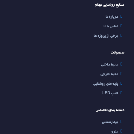
صنایع روشنایی مهنام
درباره ما
تماس با ما
برخی از پروژه ها
محصولات
محیط داخلی
محیط خارجی
پايه هاي روشنايي
لامپ LED
دسته بندی تخصصی
بیمارستانی
مترو