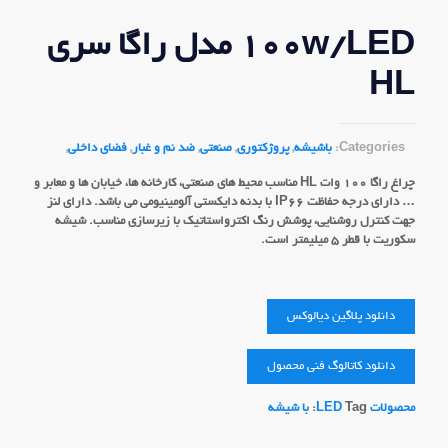
۱۰۰w/LED مدل راگا سری
HL
Categories:
باشیشه
,
پروژکتوري
,
صنعتی
,
ضد نم و غبار
,
فضای داخلی
,
چراغ راگا 100 وات HL مناسب محیط های صنعتی، کارخانه ها، خیابان ها و معابر و
… دارای درجه حفاظت IP66 با بدنه دایکستی آلومینیومی می باشد. دارای لنز
جهت کنترل روشنایی، پوشش رنگ اکترواستاتیک با زیرسازی مناسب. شیشه
سکوریت با قطر 5 میلیمتر است.
دانلود پلاگین دیالوکس
دانلود کاتالوگ فنی محصول
محصولات LED
Tag:
با شیشه