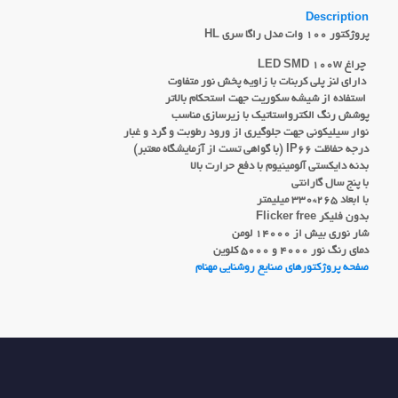
Description
پروژکتور ۱۰۰ وات مدل راگا سری HL
چراغ LED SMD 100w
دارای لنز پلی کربنات با زاویه پخش نور متفاوت
استفاده از شیشه سکوریت جهت استحکام بالاتر
پوشش رنگ الکترواستاتیک با زیرسازی مناسب
نوار سیلیکونی جهت جلوگیری از ورود رطوبت و گرد و غبار
درجه حفاظت IP66 (با گواهی تست از آزمایشگاه معتبر)
بدنه دایکستی آلومینیوم با دفع حرارت بالا
با پنج سال گارانتی
با ابعاد ۲۶۵*۳۳۰ میلیمتر
بدون فلیکر Flicker free
شار نوری بیش از ۱۴۰۰۰ لومن
دمای رنگ نور ۴۰۰۰ و ۵۰۰۰ کلوین
صفحه پروژکتورهای صنایع روشنایی مهنام