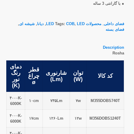
● با گارانتی 3 ساله
فضای داخلی
,
محصولات LED
LED
,
COB
Tags:
,
دیانا
,
شیشه ای
,
فضای بسته
Description
Rosha
دمای
قطر
توان
شارنوری
رنگ
کد کالا
چراغ
(W)
(Lm)
نور
ø
(K)
۴۰۰۰K-
۱۰cm
۷۳۵Lm
۷w
M355DOBS740T
6000K
۴۰۰۰K-
۱۷cm
۱۲۶۰Lm
۱۲w
M356DOBS1240T
6000K
۴۰۰۰K-