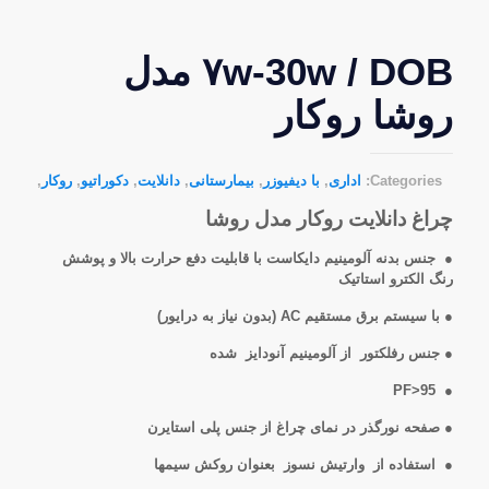
۷w-30w / DOB مدل
روشا روکار
Categories:
اداری
,
با دیفیوزر
,
بیمارستانی
,
دانلایت
,
دکوراتیو
,
روکار
,
چراغ دانلایت روکار مدل روشا
● جنس بدنه آلومینیم دایکاست با قابلیت دفع حرارت بالا و پوشش
رنگ الکترو استاتیک
● با سیستم برق مستقیم AC (بدون نیاز به درایور)
● جنس رفلکتور از آلومینیم آنودایز شده
● PF>95
● صفحه نورگذر در نمای چراغ از جنس پلی استایرن
● استفاده از وارتیش نسوز بعنوان روکش سیمها