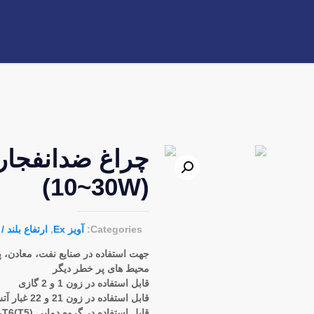
(10~30W)
Categories:
آویز Ex
,
ارتفاع بلند / Highbay EX
جهت استفاده در صنایع نفت، معادن، پا
محیط های پر خطر دیگر
قابل استفاده در زون 1 و 2 گازی
قابل استفاده در زون 21 و 22 غبار آتش زا
قابل استفاده در گروه دمایی T1-T6(T5)