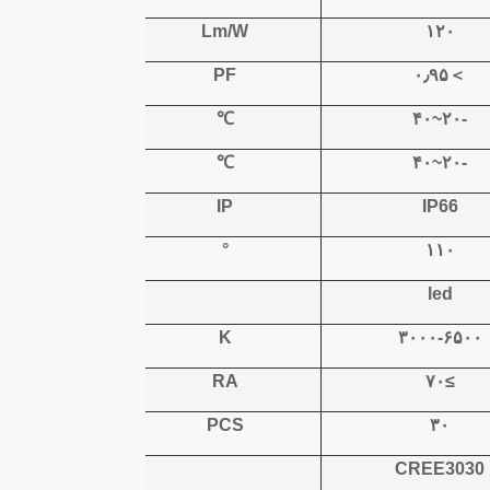
Lm/W
۱۲۰
PF
۰٫۹۵
＞
℃
-۲۰~۴۰
℃
-۲۰~۴۰
IP
IP66
°
۱۱۰
led
K
۳۰۰۰-۶۵۰۰
RA
≥۷۰
PCS
۳۰
CREE3030