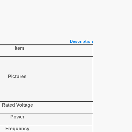
Description
I
tem
Picture
s
Rated Voltage
Power
Frequency