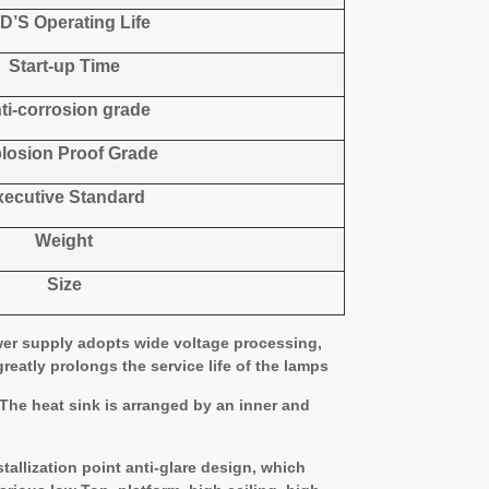
D’S Operating Life
Start-up
T
ime
ti-corrosion grade
losion Proof Grade
xecutive Standard
Weight
Size
ower supply adopts wide voltage processing,
eatly prolongs the service life of the lamps.
 The heat sink is arranged by an inner and
llization point anti-glare design, which