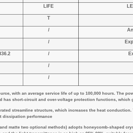
LIFE
LE
T
/
An
/
Exp
36.2
/
E
/
/
ource, with an average service life of up to 100,000 hours. The p
 has short-circuit and over-voltage protection functions, which gr
grated streamline structure, which increases the heat conduction.
t dissipation performance.
t and matte two optional methods) adopts honeycomb-shaped crysta