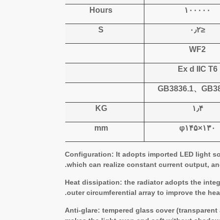
Hours
۱۰۰۰۰۰
S
≤۰٫۲
WF2
Ex d IIC T6
GB3836.1
、
GB38
KG
۱٫۴
mm
φ۱۴۵×۱۳۰
Configuration: It adopts imported LED light s
which can realize constant current output, and
Heat dissipation: the radiator adopts the inte
outer circumferential array to improve the hea
Anti-glare: tempered glass cover (transparen