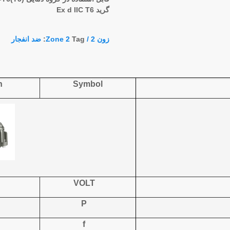
گرید Ex d IIC T6
زون 2 / Zone 2
Tag:
ضد انفجار
n
S
ymbol
VOLT
P
f