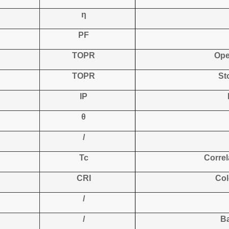
η
PF
TOPR
Ope
TOPR
St
IP
θ
/
Tc
Correl
CRI
Col
/
/
Ba