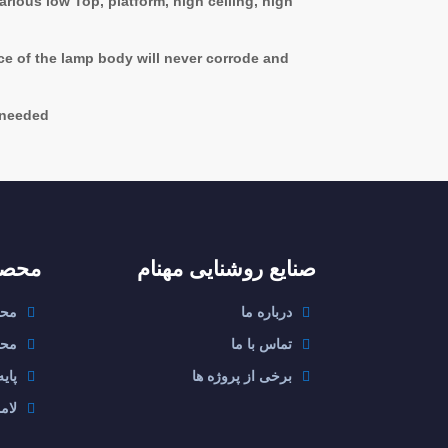
rious low Top, platform, high ceiling, high
ace of the lamp body will never corrode and
 needed.
صنایع روشنایی مهنام
محصو
درباره ما
محی
تماس با ما
محی
برخی از پروژه ها
پاي
لامپ