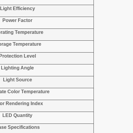
Light
E
fficiency
Power Factor
rating Temperature
orage Temperature
Protection Level
Lighting Angle
Light Source
ate Color Temperature
or Rendering Index
LED Q
uantity
se Specifications