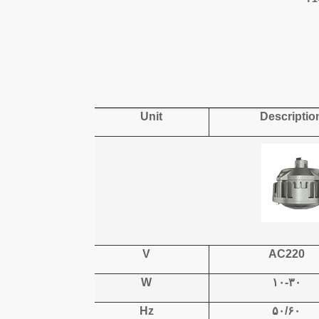
U
nit
Descriptio
V
AC220
W
۱۰-۳۰
Hz
۵۰/۶۰